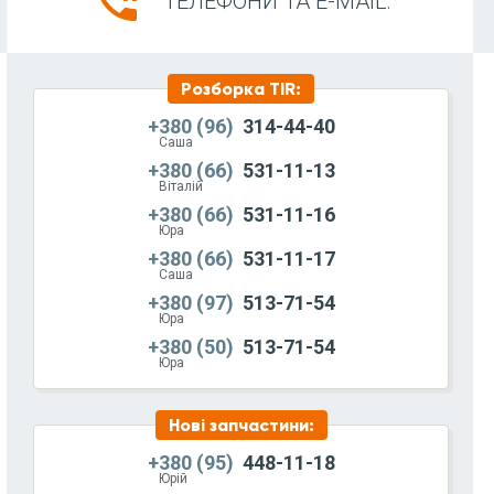
phone_in_talk
ТЕЛЕФОНИ ТА E-MAIL:
Розборка ТІR:
+380 (96)
314-44-40
Саша
+380 (66)
531-11-13
Віталій
+380 (66)
531-11-16
Юра
+380 (66)
531-11-17
Саша
+380 (97)
513-71-54
Юра
+380 (50)
513-71-54
Юра
Нові запчастини:
+380 (95)
448-11-18
Юрій