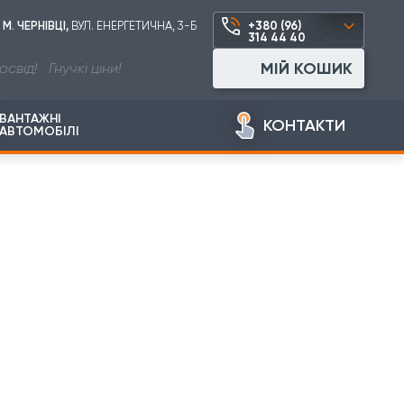
М. ЧЕРНІВЦІ,
ВУЛ. ЕНЕРГЕТИЧНА, 3-Б
+380 (96)
arrow_forward_ios
314 44 40
МІЙ КОШИК
свід! Гнучкі ціни!
ВАНТАЖНІ
КОНТАКТИ
АВТОМОБІЛІ