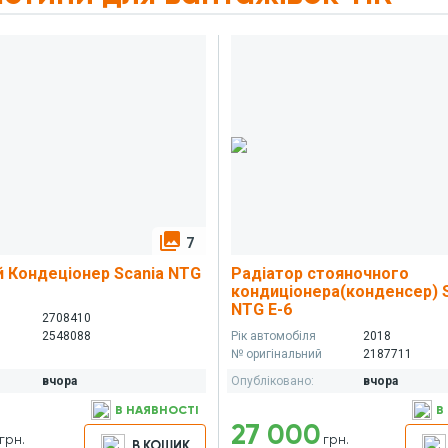
VIBER
TELEGRAM
WHATSAPP
photo_library
7
 Кондеціонер Scania NTG
Радіатор стояночного
кондиціонера(конденсер) 
NTG E-6
й
2708410
2548088
Рік автомобіля
2018
№ оригінальний
2187711
вчора
Опубліковано:
вчора
В НАЯВНОСТІ
В
27 000
грн.
грн.
В КОШИК