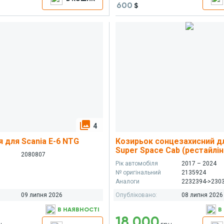
600
$
photo_library
4
 для Scania E-6 NTG
Козирьок сонцезахисний д
Super Space Cab (рестайлін
й
2080807
Рік автомобіля
2017 – 2024
№ оригінальний
2135924
Аналоги
2232394->230
09 липня 2026
Опубліковано:
08 липня 2026
В НАЯВНОСТІ
В
18 000