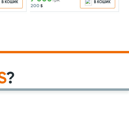
грн.
В КОШИК
В КОШИК
200
$
S
?