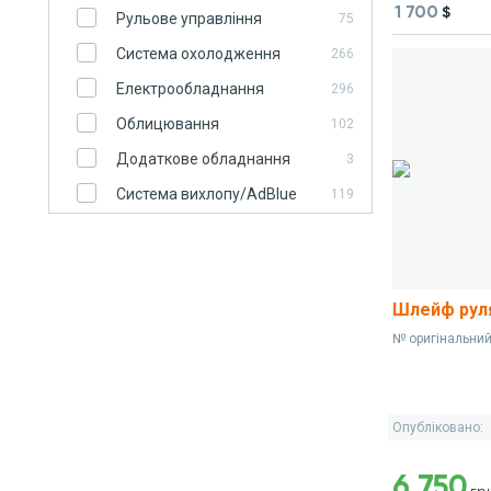
1 700
$
Рульове управління
75
Система охолодження
266
Електрообладнання
296
Облицювання
102
Додаткове обладнання
3
Система вихлопу/AdBlue
119
Шлейф руля
№ оригінальни
Опубліковано:
6 750