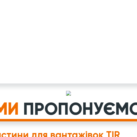
МИ
ПРОПОНУЄМ
стини для вантажівок TIR