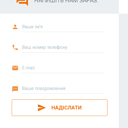
question_answer
НАПИШІТЬ НАМ ЗАРАЗ:
person
Ваше ім'я
phone
Ваш номер телефону
email
E-mail
textsms
Ваше повідомлення
send
НАДІСЛАТИ