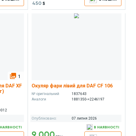
450
$
photo_library
1
ля DAF XF
Окуляр фари лівий для DAF CF 106
г)
№ оригінальний
1837643
Аналоги
1881350->2246197
3012
Опубліковано:
07 липня 2026
 НАЯВНОСТІ
В НАЯВНОСТІ
9 000