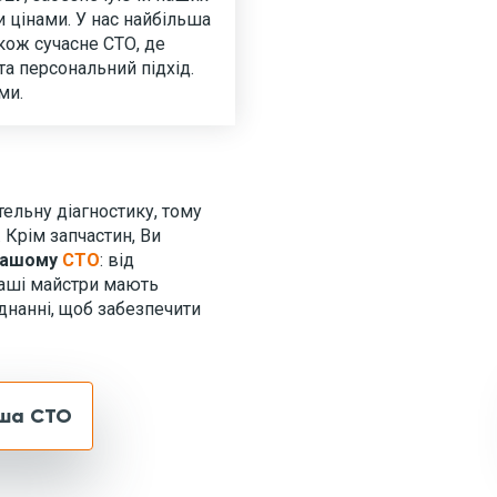
 цінами. У нас найбільша
акож сучасне СТО, де
а персональний підхід.
ми.
ельну діагностику, тому
. Крім запчастин, Ви
нашому
СТО
: від
Наші майстри мають
днанні, щоб забезпечити
ша СТО