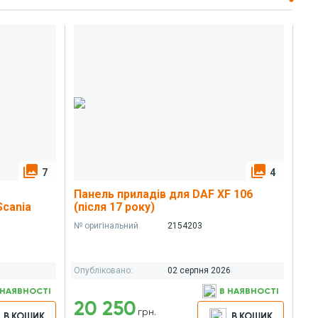
alternate_email
link
FACEBOOK
TWITTER
E-MAIL
ПОСИЛАННЯ
photo_library
photo_library
7
4
Панель приладів для DAF XF 106
Scania
(після 17 року)
№ оригінальний
2154203
Опубліковано:
02 серпня 2026
 НАЯВНОСТІ
В НАЯВНОСТІ
20 250
грн.
В КОШИК
В КОШИК