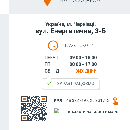
location_on
НАША АДРЕСА:
Україна,
м. Чернівці,
вул. Енергетична, 3-Б
schedule
ГРАФІК РОБОТИ:
ПН-ЧТ
09:00 - 18:00
ПТ
08:00 - 17:00
СБ-НД
ВИХІДНИЙ
done
ЗАРАЗ ПРАЦЮЄМО
touch_app
48.3227497, 25.931743
GPS:
ПОКАЗАТИ НА GOOGLE MAPS