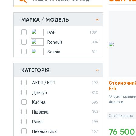
МАРКА / МОДЕЛЬ
DAF
1381
Renault
896
Scania
811
КАТЕГОРІЯ
Стояночний
АКПП / КПП
192
E-6
Двигун
818
№ оригінальни
Кабіна
Аналоги
595
Підвіска
363
Опубліковано:
Рама
199
76 500
Пневматика
167