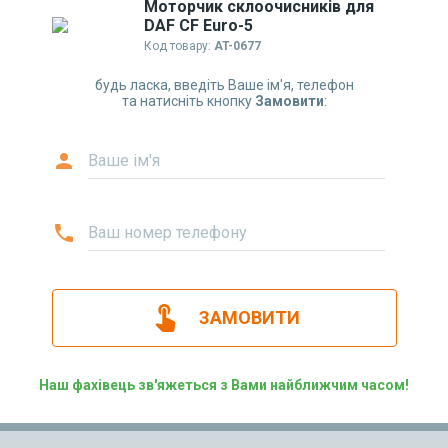
Моторчик склоочисників для
DAF CF Euro-5
Код товару:
AT-0677
будь ласка, введіть Ваше ім'я, телефон
та натисніть кнопку
Замовити
:
person
Ваше ім'я
phone
Ваш номер телефону
touch_app
ЗАМОВИТИ
Наш фахівець зв'яжеться з Вами найближчим часом!