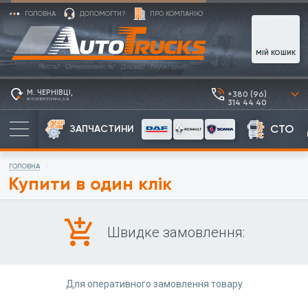
ГОЛОВНА
ДОПОМОГТИ?
ПРО КОМПАНІЮ
МІЙ КОШИК
Якість! Оперативність! Досвід! Гнучкі ціни!
М. ЧЕРНІВЦІ,
+380 (96)
arrow_forward_ios
ВУЛ. ЕНЕРГЕТИЧНА, 3-Б
314 44 40
СТО
ЗАПЧАСТИНИ
ГОЛОВНА
Купити в один клік
add_shopping_cart
Швидке замовлення:
Для оперативного замовлення товару