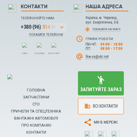
КОНТАКТИ
НАША АДРЕСА
Україна
,
м. Чернівці
,
ТЕЛЕФОНУЙТЕ НАМ:
вул. Енергетична
,
3-Б
+380 (96)
314 44 40
arrow_forward_ios
my_location
ПОКАЗАТИ НА МАПІ
ПОКАЗАТИ
ТЕЛЕФОНИ
schedule
ГРАФІК РОБОТИ:
ПН-ЧТ:
09:00 - 18:00
ПТ:
08:00 - 17:00
VIBER
TELEGRAM
WHATSAPP
alternate_email
lkw-ua@ukr.net
emoji_people
ЗАПИТУЙТЕ ЗАРАЗ
ГОЛОВНА
ЗАПЧАСТИНИ
СТО
business
ВСІ КОНТАКТИ
ПРИЧЕПИ ТА СПЕЦТЕХНІКА
ВАНТАЖНІ АВТОМОБІЛІ
share
МИ В МЕРЕЖІ:
ПРО КОМПАНІЮ
КОНТАКТИ