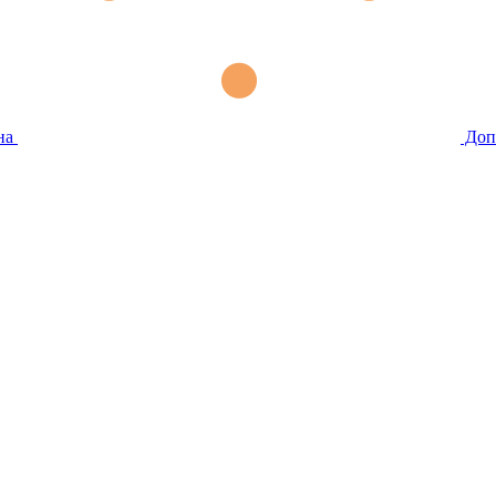
на
Доп