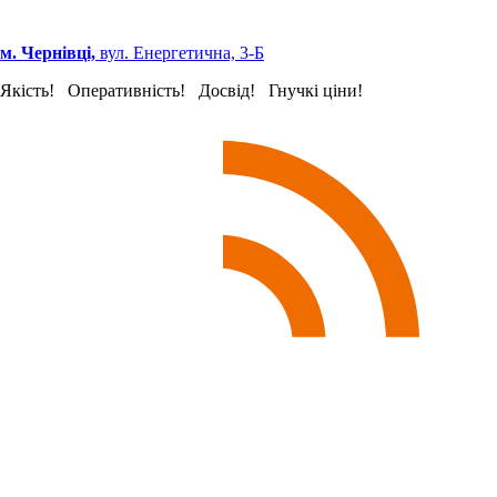
м. Чернівці,
вул. Енергетична, 3-Б
Якість! Оперативність! Досвід! Гнучкі ціни!