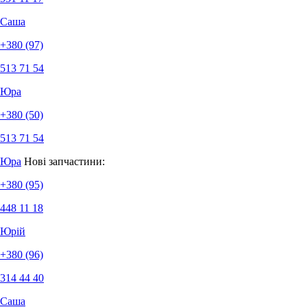
Саша
+380 (97)
513 71 54
Юра
+380 (50)
513 71 54
Юра
Нові запчастини:
+380 (95)
448 11 18
Юрій
+380 (96)
314 44 40
Саша