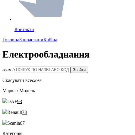
Контакти
Головна
Запчастини
Кабіна
Електрообладнання
search
Скасувати все
close
Марка / Модель
DAF
93
Renault
78
Scania
67
Категорія