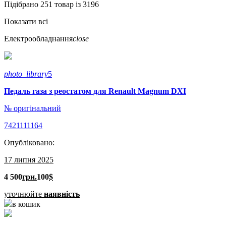
Підібрано 251 товар із 3196
Показати всі
Електрообладнання
close
photo_library
5
Педаль газа з реостатом для Renault Magnum DXI
№ оригінальний
7421111164
Опубліковано:
17 липня 2025
4 500
грн.
100
$
уточнюйте
наявність
в кошик