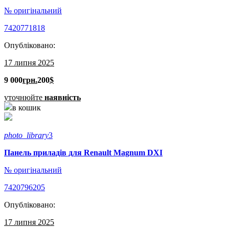
№ оригінальний
7420771818
Опубліковано:
17 липня 2025
9 000
грн.
200
$
уточнюйте
наявність
в кошик
photo_library
3
Панель приладів для Renault Magnum DXI
№ оригінальний
7420796205
Опубліковано:
17 липня 2025