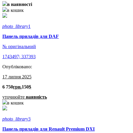
в наявності
в кошик
photo_library
1
Панель приладів для DAF
№ оригінальний
1743497; 337393
Опубліковано:
17 липня 2025
6 750
грн.
150
$
уточнюйте
наявність
в кошик
photo_library
3
Панель приладів для Renault Premium DXI