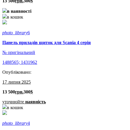
13 500
грн.
300
$
в наявності
в кошик
photo_library
6
Панель приладів щиток для Scania 4 серія
№ оригінальний
1488565; 1431962
Опубліковано:
17 липня 2025
13 500
грн.
300
$
уточнюйте
наявність
в кошик
photo_library
4