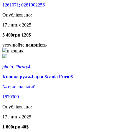
1261071; 0281002256
Опубліковано:
17 липня 2025
5 400
грн.
120
$
уточнюйте
наявність
в кошик
photo_library
4
Кнопка руля-L для Scania Euro 6
№ оригінальний
1870909
Опубліковано:
17 липня 2025
1 800
грн.
40
$