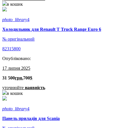
в кошик
photo_library
4
Холодильник для Renault T Truck Range Euro 6
№ оригінальний
82315800
Опубліковано:
17 липня 2025
31 500
грн.
700
$
уточнюйте
наявність
в кошик
photo_library
4
Панель приладів для Scania