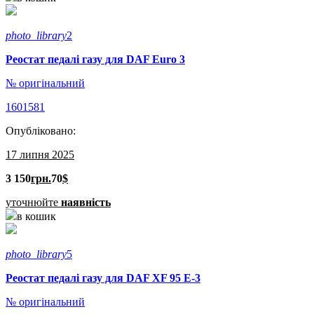
photo_library
2
Реостат педалі газу для DAF Euro 3
№ оригінальний
1601581
Опубліковано:
17 липня 2025
3 150
грн.
70
$
уточнюйте
наявність
в кошик
photo_library
5
Реостат педалі газу для DAF XF 95 E-3
№ оригінальний