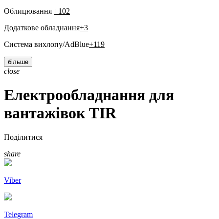
Облицювання
+102
Додаткове обладнання
+3
Система вихлопу/AdBlue
+119
більше
close
Електрообладнання для
вантажівок TIR
Поділитися
share
Viber
Telegram