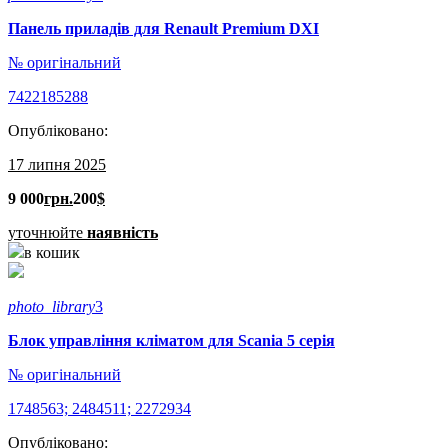
Панель приладів для Renault Premium DXI
№ оригінальний
7422185288
Опубліковано:
17 липня 2025
9 000
грн.
200
$
уточнюйте
наявність
в кошик
photo_library
3
Блок управління кліматом для Scania 5 серія
№ оригінальний
1748563; 2484511; 2272934
Опубліковано: