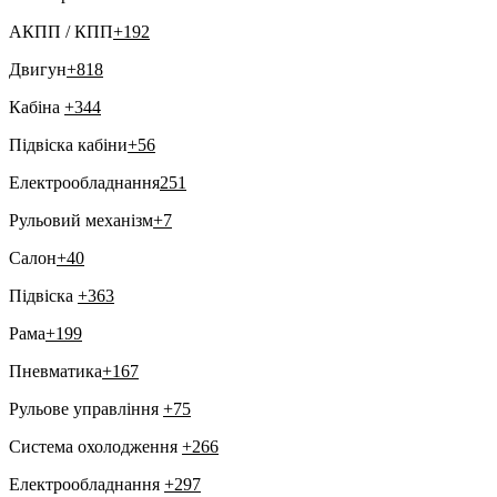
АКПП / КПП
+192
Двигун
+818
Кабіна
+344
Підвіска кабіни
+56
Електрообладнання
251
Рульовий механізм
+7
Салон
+40
Підвіска
+363
Рама
+199
Пневматика
+167
Рульове управління
+75
Система охолодження
+266
Електрообладнання
+297