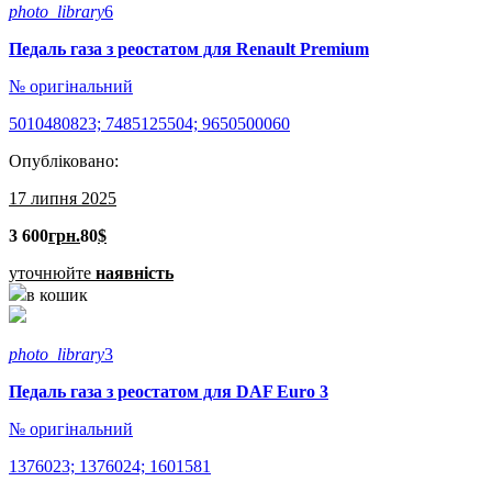
photo_library
6
Педаль газа з реостатом для Renault Premium
№ оригінальний
5010480823; 7485125504; 9650500060
Опубліковано:
17 липня 2025
3 600
грн.
80
$
уточнюйте
наявність
в кошик
photo_library
3
Педаль газа з реостатом для DAF Euro 3
№ оригінальний
1376023; 1376024; 1601581