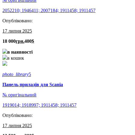
№ оригінальний
2052210; 1946411; 2007184; 1911458; 1911457
Опубліковано:
17 липня 2025
18 000
грн.
400
$
в наявності
в кошик
photo_library
5
Панель приладів для Scania
№ оригінальний
1919014; 1918997; 1911458; 1911457
Опубліковано:
17 липня 2025