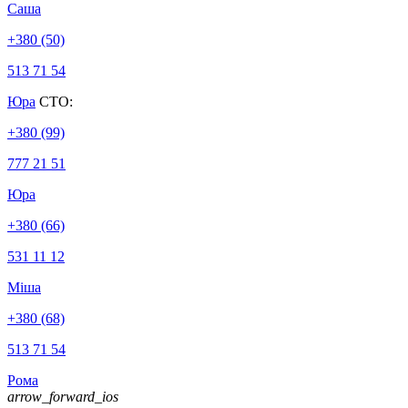
Саша
+380 (50)
513 71 54
Юра
СТО:
+380 (99)
777 21 51
Юра
+380 (66)
531 11 12
Міша
+380 (68)
513 71 54
Рома
arrow_forward_ios