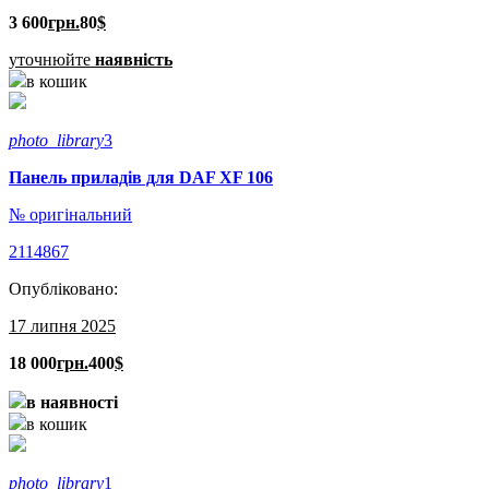
3 600
грн.
80
$
уточнюйте
наявність
в кошик
photo_library
3
Панель приладів для DAF XF 106
№ оригінальний
2114867
Опубліковано:
17 липня 2025
18 000
грн.
400
$
в наявності
в кошик
photo_library
1